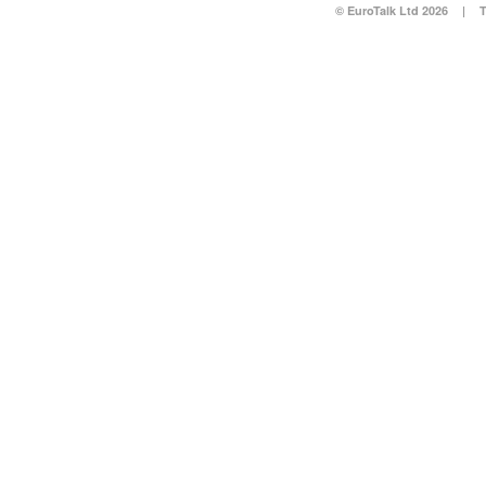
© EuroTalk Ltd 2026
|
T