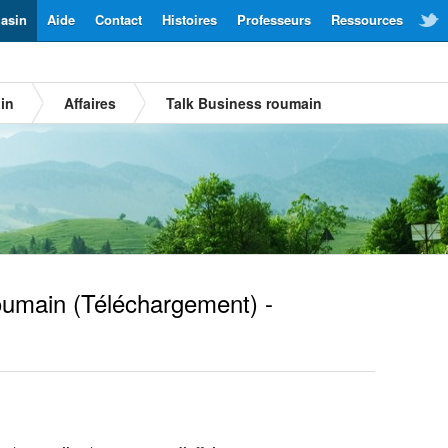
asin
Aide
Contact
Histoires
Professeurs
Ressources
in
Affaires
Talk Business roumain
oumain
(Téléchargement) -