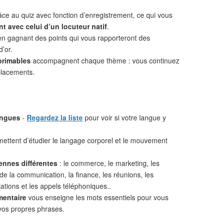
âce au quiz avec fonction d’enregistrement, ce qui vous
t avec celui d’un locuteur natif
.
n gagnant des points qui vous rapporteront des
d’or.
primables
accompagnent chaque thème : vous continuez
placements.
angues
-
Regardez la liste
pour voir si votre langue y
ettent d’étudier le langage corporel et le mouvement
ennes différentes
: le commerce, le marketing, les
 de la communication, la finance, les réunions, les
iations et les appels téléphoniques..
mentaire
vous enseigne les mots essentiels pour vous
vos propres phrases.