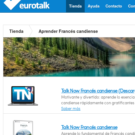
Tienda
Ayuda
Contacto
Com
Tienda
Aprender Francés candiense
Talk Now Francés candiense (Descar
Motivante y divertido: aprende lo esencia
candiense rápidamente con gratificantes
Saber más
Talk Now Francés candiense
Aprende lo fundamental de Francés cand