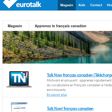
Magasin
Aide
Contact
His
Magasin
Apprenez le français canadien
Talk Now français canadien (Téléchar
Motivant et amusant : apprenez rapidement l
du vocabulaire en français canadien à l’aide
enrichissants.
En savoir plus
Talk Now! français canadien