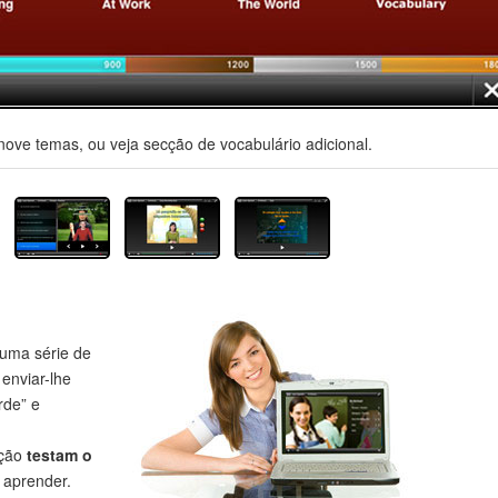
nove temas, ou veja secção de vocabulário adicional.
uma série de
 enviar-lhe
rde” e
eção
testam o
aprender.