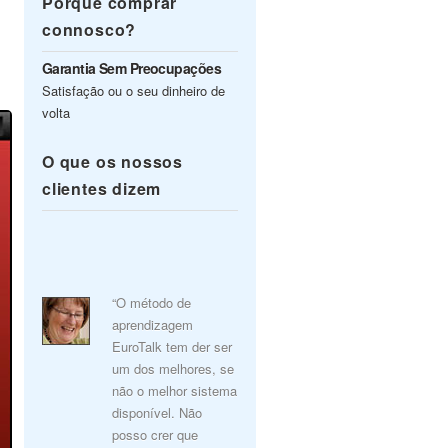
Porquê comprar
connosco?
Garantia Sem Preocupações
Satisfação ou o seu dinheiro de
volta
O que os nossos
clientes dizem
“O método de
aprendizagem
EuroTalk tem der ser
um dos melhores, se
não o melhor sistema
disponível. Não
posso crer que