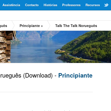
Assistência
Contacto
Histórias
Professores
Recursos
guês
Principiante +
Talk The Talk Norueguês
rueguês
(Download) -
Principiante