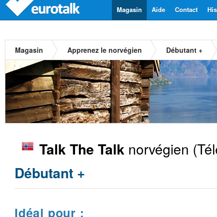
Magasin
Aide
Contact
His
Magasin
Apprenez le norvégien
Débutant +
norvégien
(Tél
Talk The Talk
Débutant +
Idéal pour :