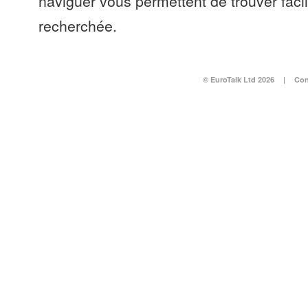
naviguer vous permettent de trouver faci
recherchée.
© EuroTalk Ltd 2026
|
Con