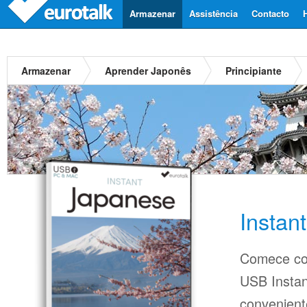
Armazenar
Assistência
Contacto
Armazenar
Aprender Japonês
Principiante
Instan
Comece co
USB Insta
conveniente