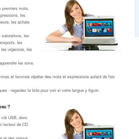
s premiers mots,
xpressions, les
heure, les achats
 salutations, les
ansports, les
 les urgences, les
apprendre les sons
mmes et femmes répéter des mots et expressions autant de fois
es - regardez la liste pour voir si votre langue y figure.
eau ?
r clé USB, donc
un lecteur de CD
te et des menus