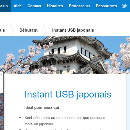
asin
Aide
Contact
Histoires
Professeurs
Ressources
ais
Débutant
Instant USB japonais
Instant USB japonais
Idéal pour ceux qui :
Sont débutants ou ne connaissent que quelques
mots en japonais.