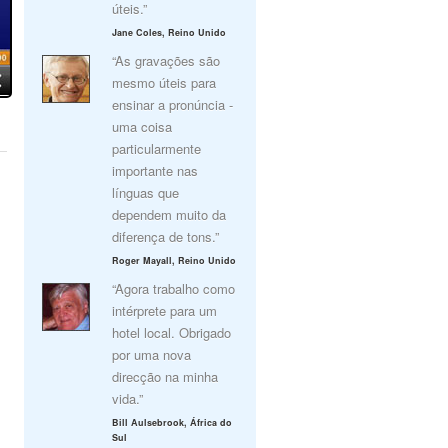
úteis.”
Jane Coles, Reino Unido
“As gravações são
mesmo úteis para
ensinar a pronúncia -
uma coisa
particularmente
importante nas
línguas que
dependem muito da
diferença de tons.”
Roger Mayall, Reino Unido
“Agora trabalho como
intérprete para um
hotel local. Obrigado
por uma nova
direcção na minha
vida.”
Bill Aulsebrook, África do
Sul