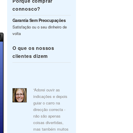
Porquê comprar
connosco?
Garantia Sem Preocupações
Satisfação ou o seu dinheiro de
volta
O que os nossos
clientes dizem
“Adorei ouvir as
indicações e depois
guiar o carro na
direcção correcta -
não são apenas
coisas divertidas,
mas também muitos