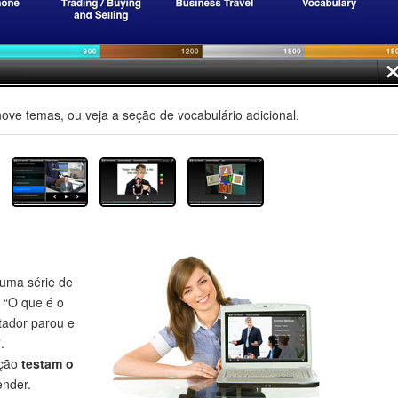
nove temas, ou veja a seção de vocabulário adicional.
uma série de
 “O que é o
tador parou e
.
eção
testam o
nder.