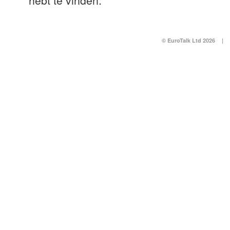
hebt te vinden.
© EuroTalk Ltd 2026
|