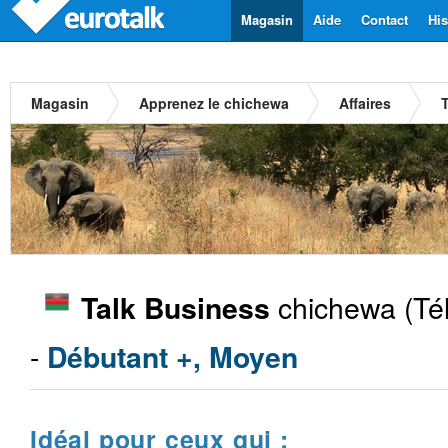
Magasin
Aide
Contact
His
Magasin
Apprenez le chichewa
Affaires
chichewa
(Té
Talk Business
-
Débutant +, Moyen
Idéal pour ceux qui :