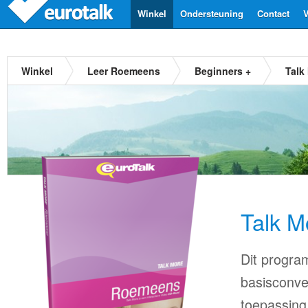
Winkel
Ondersteuning
Contact
V
Winkel
Leer Roemeens
Beginners +
Talk
Talk 
Dit progra
basisconve
toepassing 