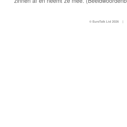
zinnen af en neemt ze mee. (Beeldwoordenb
© EuroTalk Ltd 2026
|