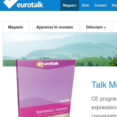
Magasin
Aide
Contact
His
Magasin
Apprenez le roumain
Débutant +
Talk M
CE progra
expressions
conversati