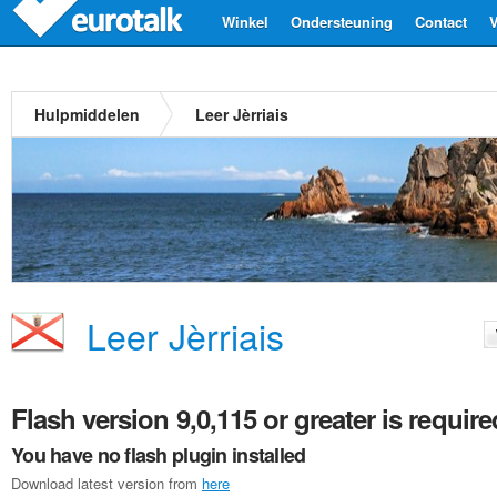
Winkel
Ondersteuning
Contact
V
Hulpmiddelen
Leer Jèrriais
Leer Jèrriais
Flash version 9,0,115 or greater is require
You have no flash plugin installed
Download latest version from
here