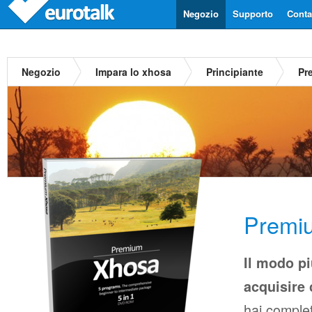
Negozio
Supporto
Contat
Negozio
Impara lo xhosa
Principiante
Pr
Premi
Il modo p
acquisire 
hai complet