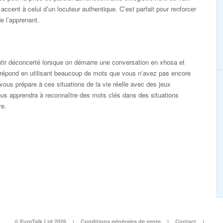
cent à celui d’un locuteur authentique. C’est parfait pour renforcer
e l’apprenant.
entir déconcerté lorsque on démarre une conversation en xhosa et
r répond en utilisant beaucoup de mots que vous n’avez pas encore
vous prépare à ces situations de la vie réelle avec des jeux
ous apprendra à reconnaître des mots clés dans des situations
re.
© EuroTalk Ltd 2026
|
Conditions générales de vente
|
Contact
|