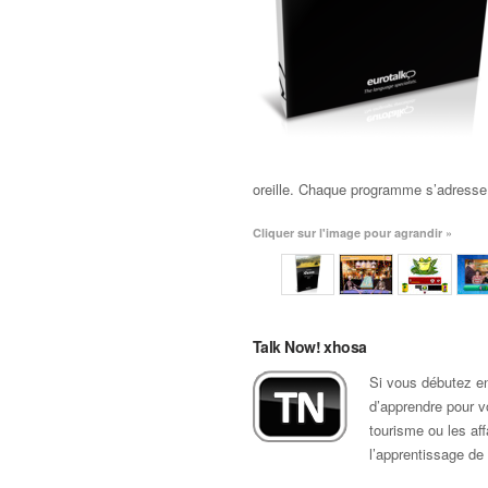
oreille. Chaque programme s’adresse
Cliquer sur l'image pour agrandir »
Talk Now! xhosa
Si vous débutez en
d’apprendre pour vo
tourisme ou les a
l’apprentissage de 