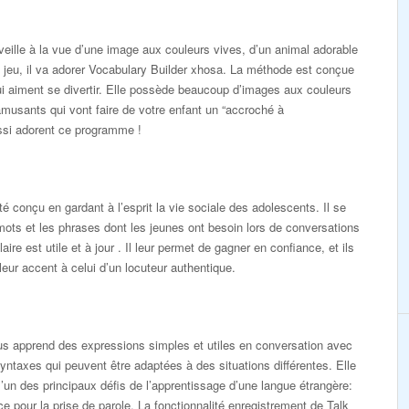
éveille à la vue d’une image aux couleurs vives, d’un animal adorable
 jeu, il va adorer Vocabulary Builder xhosa. La méthode est conçue
ui aiment se divertir. Elle possède beaucoup d’images aux couleurs
amusants qui vont faire de votre enfant un “accroché à
ussi adorent ce programme !
é conçu en gardant à l’esprit la vie sociale des adolescents. Il se
mots et les phrases dont les jeunes ont besoin lors de conversations
aire est utile et à jour . Il leur permet de gagner en confiance, et ils
eur accent à celui d’un locuteur authentique.
 apprend des expressions simples et utiles en conversation avec
yntaxes qui peuvent être adaptées à des situations différentes. Elle
’un des principaux défis de l’apprentissage d’une langue étrangère:
e pour la prise de parole. La fonctionnalité enregistrement de Talk