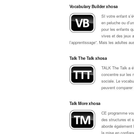
Vocabulary Builder xhosa
SI votre enfant s’
en peluche ou d’un
pour les enfants q
vives et des jeux 
l’apprentissage”. Mais les adultes a
Talk The Talk xhosa
TALK The Talk a ét
concentre sur les 
sociale. Le vocabul
peuvent comparer l
Talk More xhosa
CE programme vous
des structures et s
aborde également l
la mise en confianc