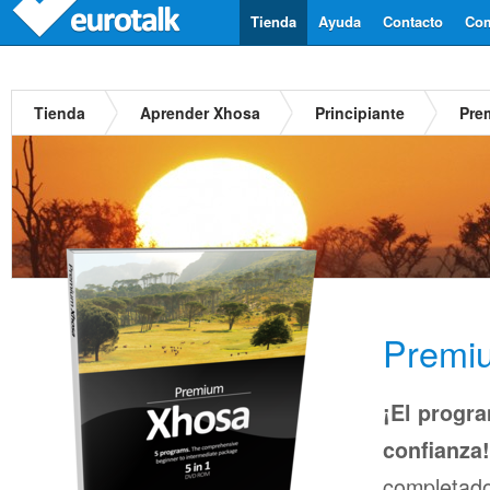
Tienda
Ayuda
Contacto
Com
Tienda
Aprender Xhosa
Principiante
Pre
Premi
¡El progra
confianza!
completado