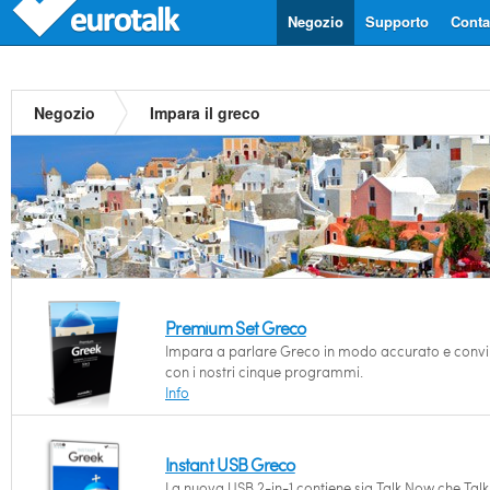
Negozio
Supporto
Contat
Negozio
Impara il greco
Premium Set Greco
Impara a parlare Greco in modo accurato e convi
con i nostri cinque programmi.
Info
Instant USB Greco
La nuova USB 2-in-1 contiene sia Talk Now che Talk