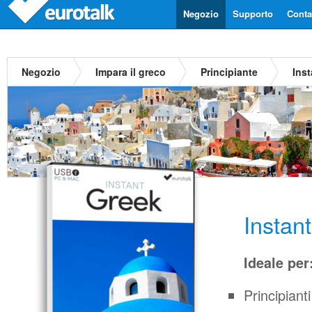
Negozio
Supporto
Contat
Negozio
Impara il greco
Principiante
Ins
Instan
Ideale per
Principianti