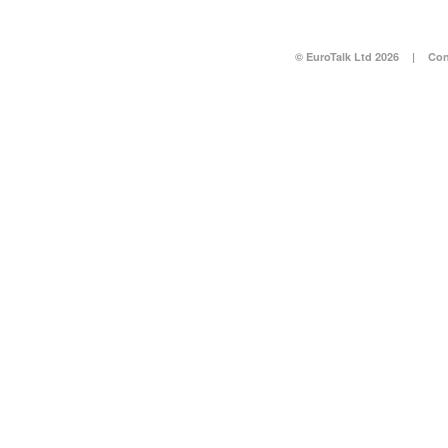
© EuroTalk Ltd 2026
|
Con