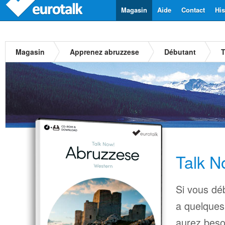
Magasin
Aide
Contact
His
Magasin
Apprenez abruzzese
Débutant
T
Talk N
Si vous dé
a quelques
aurez beso