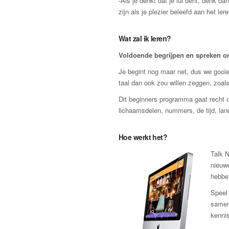
-Als je denkt dat je lui bent, denk d
zijn als je plezier beleefd aan het lere
Wat zal ik leren?
Voldoende begrijpen en spreken om 
Je begint nog maar net, dus we gooien
taal dan ook zou willen zeggen, zoals
Dit beginners programma gaat recht o
lichaamsdelen, nummers, de tijd, lan
Hoe werkt het?
Talk N
nieuwe
hebbe
Speel 
samen
kennis