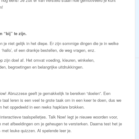
an nog eens! Je zult er van versteld staan hoe gemotiveerd je kunt
n!
“bij” te zijn.
 je niet gelijk in het diepe. Er zijn sommige dingen die je in welke
 ‘hallo’, of een drankje bestellen, de weg vragen, enz.
p zijn doel af. Het omvat voeding, kleuren, winkelen,
den, begroetingen en belangrijke uitdrukkingen.
ow! Abruzzese geeft je gemakkelijk te bereiken “doelen”. Een
 taal leren is een veel te grote taak om in een keer te doen, dus we
n het opgedeeld in een reeks hapklare brokken.
interactieve taalspelletjes. Talk Now! legt je nieuwe woorden voor,
 met afbeeldingen om je geheugen te versterken. Daarna test het je
 met leuke quizzen. Al spelende leer je.