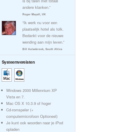
is bij talen met totaal
andere klanken.”
Roger Mayall, UK
“Ik werk nu voor een
plaatselijk hotel als tolk.
Bedankt voor de nieuwe
wending aan mijn leven.”
Bill Aulsebrook, South Africa
Systeemvereisten
Windows 2000 Millennium XP
Vista en 7.
Mac OS X 10.3.9 of hoger
Cd-romspeler (+
computermicrofoon Optioneel)
Je kunt ook woorden naar je iPod
opladen