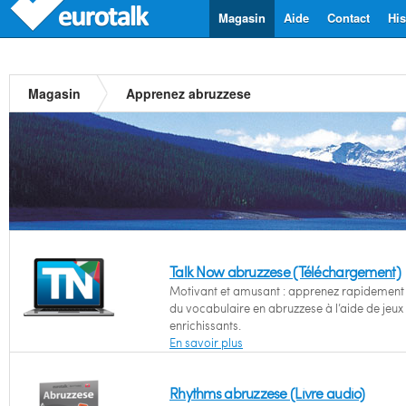
Magasin
Aide
Contact
His
Magasin
Apprenez abruzzese
Talk Now abruzzese (Téléchargement)
Motivant et amusant : apprenez rapidement l
du vocabulaire en abruzzese à l’aide de jeux
enrichissants.
En savoir plus
Rhythms abruzzese (Livre audio)