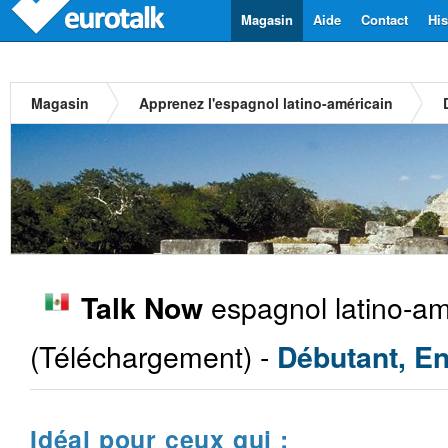
Magasin
Aide
Contact
His
Magasin
Apprenez l'espagnol latino-américain
espagnol latino-am
Talk Now
(Téléchargement) -
Débutant, En
Idéal pour ceux qui :