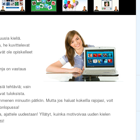
uusia kieliä.
, he kuvittelevat
ivät ole opiskelleet
nja on vastaus
lsiä tehtäviä; vain
vat tuloksista.
menen minuutin pätkiin. Mutta jos haluat kokeilla rajojasi, voit
konlopussa!
ska, ajattele uudestaan! Yllätyt, kuinka motivoivaa uuden kielen
ii!