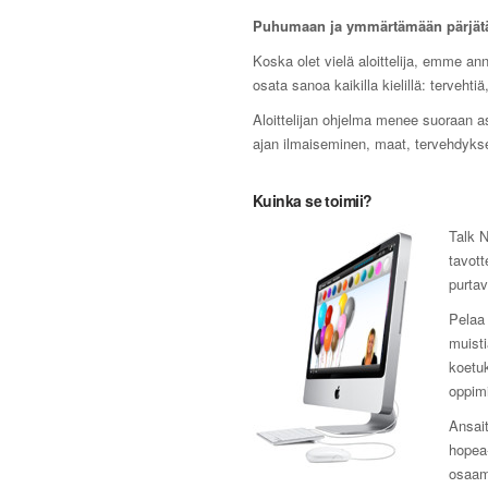
Puhumaan ja ymmärtämään pärjät
Koska olet vielä aloittelija, emme ann
osata sanoa kaikilla kielillä: tervehti
Aloittelijan ohjelma menee suoraan as
ajan ilmaiseminen, maat, tervehdykset
Kuinka se toimii?
Talk N
tavott
purtav
Pelaa 
muist
koetuk
oppim
Ansait
hopea-
osaam