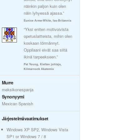
näinkin paljon kuin olen
näin lyhyessä ajassa.”
Eunice Arme-White, Iso-Britannia
“Yksi eniten motivoivista
opetuslaitteista, mihin olen
koskaan törmännyt.
Oppilaani eivät saa siitä
ikinä tarpeekseen.”
Pat Young, Kielten johtaja,
Kilmarnock Akatemia
Murre
meksikonespanja
Synonyymi
Mexican Spanish
Järjestelmävaatimukset
Windows XP SP2, Windows Vista
SP1 or Windows 7 / 8