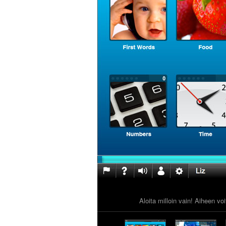
Aloita milloin vain! Aiheen vo