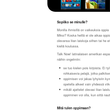
Sopiiko se minulle?
Monilla ihmisillä on vaikeuksia oppia 
Miksi? Koska heillä ei ole aikaa oppia
olevansa liian laiskoja siihen tai he e
kieliä koulussa.
Talk Now! latinalaisen amerikan espa
näihin ongelmiin:
se tuo kielen pois kirjoista. Ei ty
rohkaisevia pelajä, jotka palkitse
oppimisen voi jakaa lyhyisiin kym
opetella alkeet vain yhdessä vii
mikäli ajattelet olevasi liian lai
oppiminen voi olla, kun siitä nautt
Mitä tulen oppimaan?