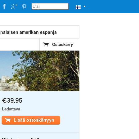
▼
tinalaisen amerikan espanja
Ostoskärry
€39.95
Ladattava
Lisää ostoskärryyn