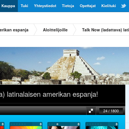
Kauppa
Tuki
Yhteystiedot
Tietoja
Opettajat
Kielituki
merikan espanja
Aloittelijoille
Talk Now (ladattava) la
a) latinalaisen amerikan espanja!