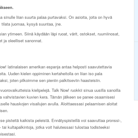
äkseen.
a sinulle liian suurta palaa purtavaksi. On asioita, joita on hyvä
ä, tilata juomaa, kysyä suuntaa, jne.
ian ytimeen. Siinä käydään läpi ruoat, värit, ostokset, ruumiinosat,
 ja oleelliset sanonnat.
ow! latinalaisen amerikan espanja antaa helposti saavutettavia
eita. Uuden kielen oppiminen kertaheitolla on liian iso pala
aksi, joten pilkoimme sen pieniin palkitseviin haasteisiin.
vuorovaikutteisia kielipelejä. Talk Now! ruokkii sinua uusilla sanoilla
ia vahvistavien kuvien kera. Tämän jälkeen se panee osaamisesi
selle hauskojen visailujen avulla. Aloittaessasi pelaamisen aloitat
isen.
se pisteitä kaikista peleistä. Ennätyspisteillä voi saavuttaa pronssi-,
 tai kultapalkintoja, jotka voit halutessasi tulostaa todisteeksi
isestasi.