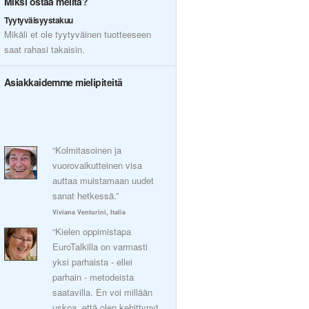
Miksi ostaa meiltä?
Tyytyväisyystakuu
Mikäli et ole tyytyväinen tuotteeseen
saat rahasi takaisin.
Asiakkaidemme mielipiteitä
“Kolmitasoinen ja
vuorovaikutteinen visa
auttaa muistamaan uudet
sanat hetkessä.”
Viviana Venturini, Italia
“Kielen oppimistapa
EuroTalkilla on varmasti
yksi parhaista - ellei
parhain - metodeista
saatavilla. En voi millään
uskoa, että olen kehittynyt