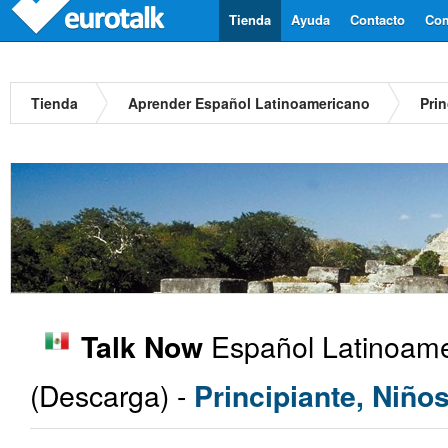
Tienda
Ayuda
Contacto
Com
Tienda
Aprender Español Latinoamericano
Prin
Español Latinoame
Talk Now
(Descarga) -
Principiante, Niño