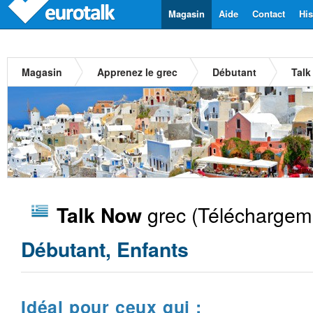
Magasin
Aide
Contact
His
Magasin
Apprenez le grec
Débutant
Talk
grec
(Téléchargeme
Talk Now
Débutant, Enfants
Idéal pour ceux qui :