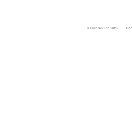
© EuroTalk Ltd 2026
|
Con