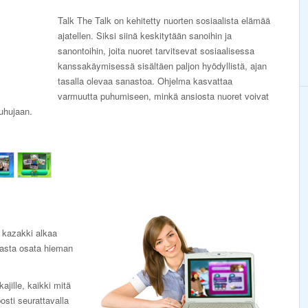
Talk The Talk on kehitetty nuorten sosiaalista elämää
ajatellen. Siksi siinä keskitytään sanoihin ja
sanontoihin, joita nuoret tarvitsevat sosiaalisessa
kanssakäymisessä sisältäen paljon hyödyllistä, ajan
tasalla olevaa sanastoa. Ohjelma kasvattaa
varmuutta puhumiseen, minkä ansiosta nuoret voivat
uhujaan.
e kazakki alkaa
rasta osata hieman
jille, kaikki mitä
posti seurattavalla