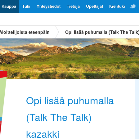
Kauppa
Tuki
Yhteystiedot
Tietoja
Opettajat
Kielituki
Aloittelijoista eteenpäin
Opi lisää puhumalla (Talk The Talk
Opi lisää puhumalla
(Talk The Talk)
kazakki