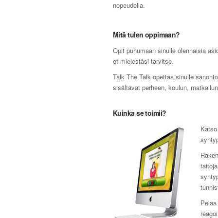
nopeudella.
Mitä tulen oppimaan?
Opit puhumaan sinulle olennaisia asioi
et mielestäsi tarvitse.
Talk The Talk opettaa sinulle sanonto
sisältävät perheen, koulun, matkailun,
Kuinka se toimii?
Katso 
syntyp
Raken
taitoj
synty
tunnis
Pelaa 
reagoi