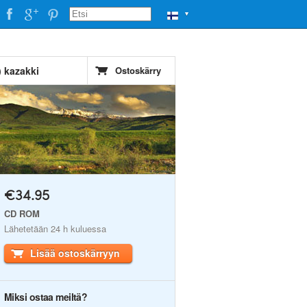
▼
) kazakki
Ostoskärry
€34.95
CD ROM
Lähetetään 24 h kuluessa
Lisää ostoskärryyn
Miksi ostaa meiltä?