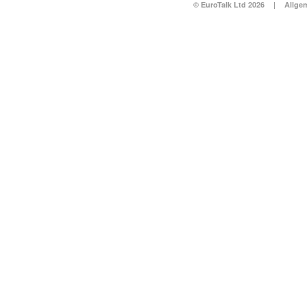
© EuroTalk Ltd 2026
|
Allge