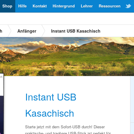
Shop
Hilfe
Kontakt
Hintergrund
Lehrer
Ressourcen
ch
Anfänger
Instant USB Kasachisch
Instant USB
Kasachisch
Starte jetzt mit dem Sofort-USB durch! Dieser
praktische- und tragbare USB-Stick ist perfekt für