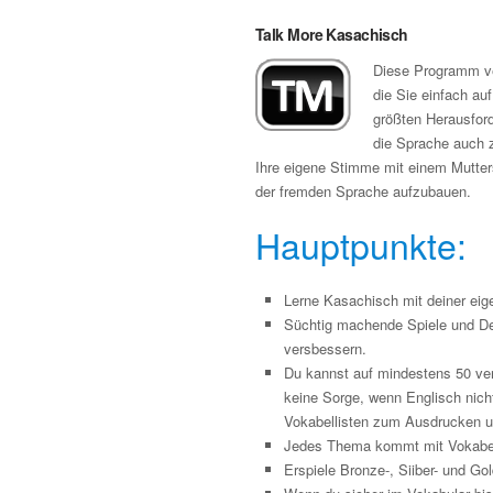
Talk More Kasachisch
Diese Programm ver
die Sie einfach au
größten Herausfor
die Sprache auch 
Ihre eigene Stimme mit einem Mutters
der fremden Sprache aufzubauen.
Hauptpunkte:
Lerne Kasachisch mit deiner eig
Süchtig machende Spiele und De
versbessern.
Du kannst auf mindestens 50 ve
keine Sorge, wenn Englisch nich
Vokabellisten zum Ausdrucken 
Jedes Thema kommt mit Vokabel
Erspiele Bronze-, Siiber- und G