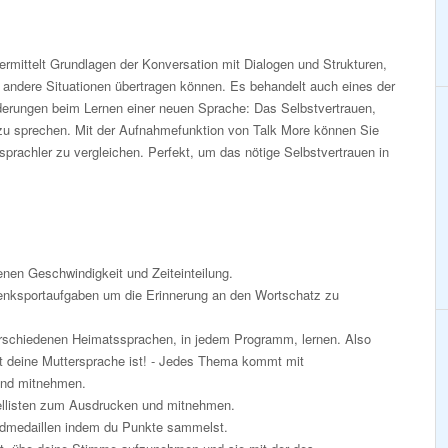
mittelt Grundlagen der Konversation mit Dialogen und Strukturen,
f andere Situationen übertragen können. Es behandelt auch eines der
derungen beim Lernen einer neuen Sprache: Das Selbstvertrauen,
zu sprechen. Mit der Aufnahmefunktion von Talk More können Sie
prachler zu vergleichen. Perfekt, um das nötige Selbstvertrauen in
enen Geschwindigkeit und Zeiteinteilung.
nksportaufgaben um die Erinnerung an den Wortschatz zu
rschiedenen Heimatssprachen, in jedem Programm, lernen. Also
t deine Muttersprache ist! - Jedes Thema kommt mit
und mitnehmen.
listen zum Ausdrucken und mitnehmen.
oldmedaillen indem du Punkte sammelst.