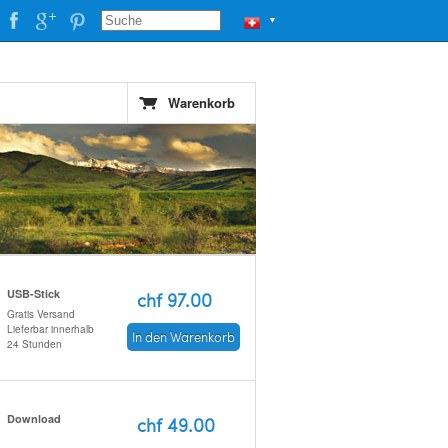
▼
Warenkorb
USB-Stick
chf 97.00
Gratis Versand
Lieferbar innerhalb
In den Warenkorb
24 Stunden
Download
chf 49.00