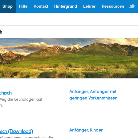
Shop
Hilfe
Kontakt
Hintergrund
Lehrer
Ressourcen
ch
Anfänger, Anfänger mit
chisch
geringen Vorkenntnissen
Weg die Grundlagen auf
n.
Anfänger, Kinder
isch (Download)
 bereitend: Lerne schnell die