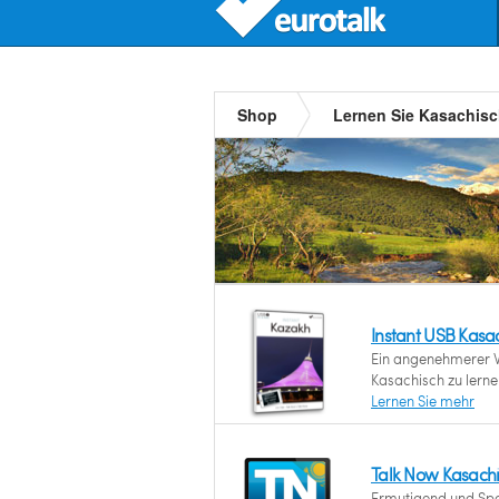
Shop
Lernen Sie Kasachis
Instant USB Kasa
Ein angenehmerer 
Kasachisch zu lerne
Lernen Sie mehr
Talk Now Kasach
Ermutigend und Spaß