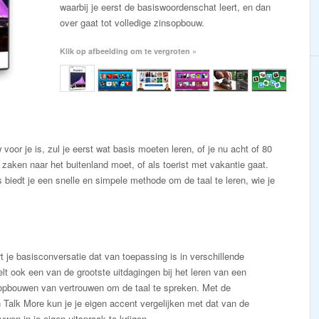
waarbij je eerst de basiswoordenschat leert, en dan
over gaat tot volledige zinsopbouw.
Klik op afbeelding om te vergroten »
oor je is, zul je eerst wat basis moeten leren, of je nu acht of 80
 zaken naar het buitenland moet, of als toerist met vakantie gaat.
biedt je een snelle en simpele methode om de taal te leren, wie je
t je basisconversatie dat van toepassing is in verschillende
elt ook een van de grootste uitdagingen bij het leren van een
 opbouwen van vertrouwen om de taal te spreken. Met de
Talk More kun je je eigen accent vergelijken met dat van de
wen in je eigen uitspraak te krijgen.