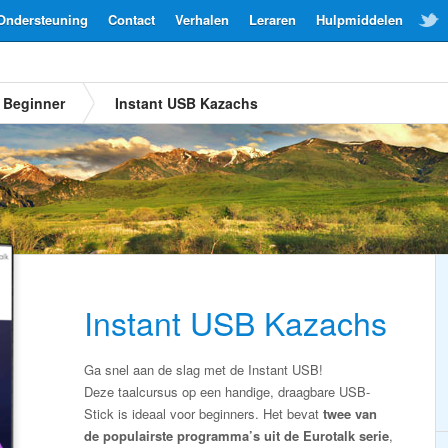
Ondersteuning
Contact
Verhalen
Leraren
Hulpmiddelen
Beginner
Instant USB Kazachs
Instant USB Kazachs
Ga snel aan de slag met de Instant USB!
Deze taalcursus op een handige, draagbare USB-
Stick is ideaal voor beginners. Het bevat
twee van
de populairste programma’s uit de Eurotalk serie
,