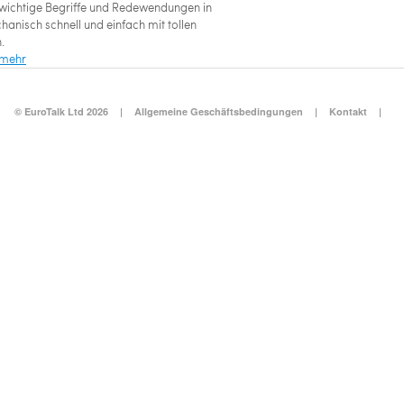
 wichtige Begriffe und Redewendungen in
hanisch schnell und einfach mit tollen
.
 mehr
© EuroTalk Ltd 2026
|
Allgemeine Geschäftsbedingungen
|
Kontakt
|