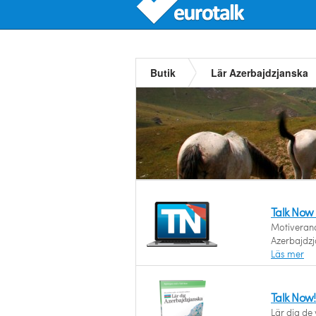
Butik
Lär Azerbajdzjanska
Talk Now
Motiverande
Azerbajdzj
Läs mer
Talk Now
Lär dig de