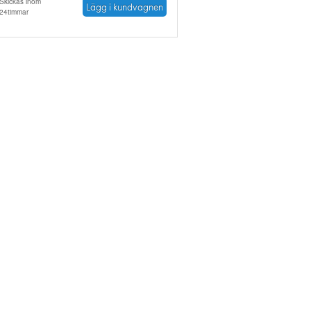
Skickas inom
Lägg i kundvagnen
24timmar