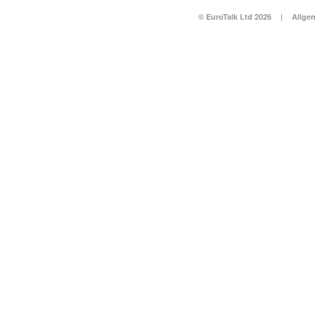
© EuroTalk Ltd 2026
|
Allge