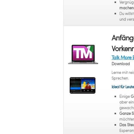
Vergnüg
machend
Du wills
und ver
Anfänge
Vorkenn
Talk More 
Download
Lerne mit r
Sprechen.
Ideal für Leute
Einige
G
aber ein
gewachs
Ganze S
möchten
Das Stei
Esperant