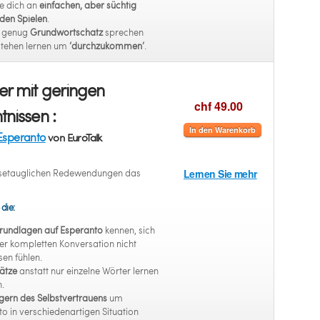
e dich an
einfachen, aber süchtig
en Spielen
.
t genug
Grundwortschatz
sprechen
stehen lernen um
‘durchzukommen’
.
r mit geringen
chf 49.00
tnissen :
In den Warenkorb
Esperanto
von EuroTalk
eisetauglichen Redewendungen das
Lernen Sie mehr
 die:
rundlagen auf Esperanto
kennen, sich
er kompletten Konversation nicht
en fühlen.
ätze
anstatt nur einzelne Wörter lernen
.
gern des Selbstvertrauens
um
o in verschiedenartigen Situation