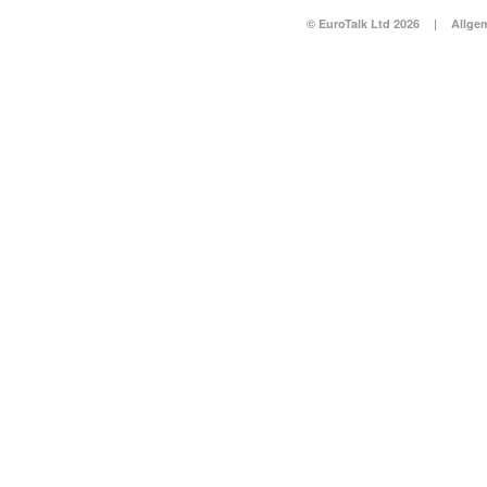
© EuroTalk Ltd 2026
|
Allge