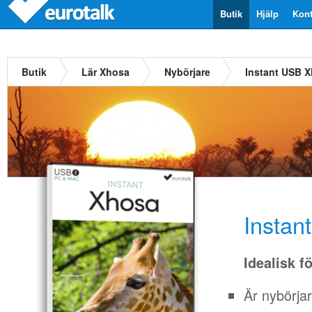
Butik
Hjälp
Kont
Butik
Lär Xhosa
Nybörjare
Instant USB 
Instan
Idealisk f
Är nybörja