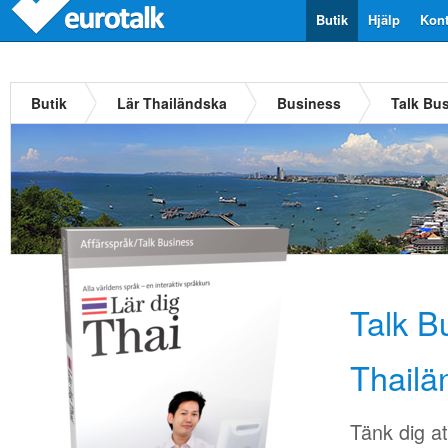
Butik
Hjälp
Kont
Butik
Lär Thailändska
Business
Talk Bu
Talk B
Thailä
Tänk dig at