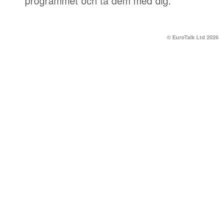
programmet och ta dem med dig.
© EuroTalk Ltd 2026