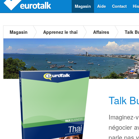
Magasin
Aide
Contact
His
Magasin
Apprenez le thaï
Affaires
Talk B
Talk B
Imaginez-v
négocier a
parle pas 