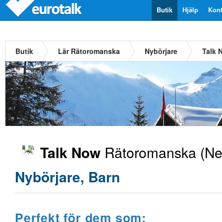
Butik
Hjälp
Kont
Butik
Lär Rätoromanska
Nybörjare
Talk 
Rätoromanska
(Ne
Talk Now
Nybörjare, Barn
Perfekt för dem som: