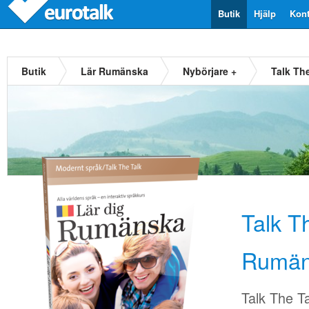
Butik
Hjälp
Kont
Butik
Lär Rumänska
Nybörjare +
Talk Th
Talk T
Rumän
Talk The T