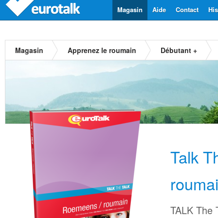
Magasin
Aide
Contact
His
Magasin
Apprenez le roumain
Débutant +
Talk T
rouma
TALK The T