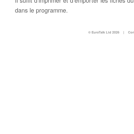
Il suffit d’imprimer et d’emporter les fiches d
dans le programme.
© EuroTalk Ltd 2026
|
Con