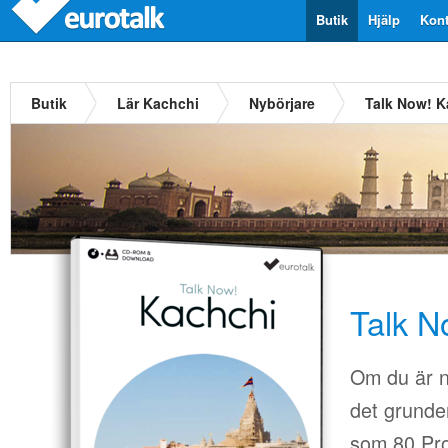
Butik
Hjälp
Kont
Butik
Lär Kachchi
Nybörjare
Talk Now! K
Talk N
Om du är n
det grunder
som 80.Pro