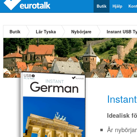
Butik
Hjälp
Kont
Butik
Lär Tyska
Nybörjare
Instant USB T
Instan
Idealisk f
Är nybörja