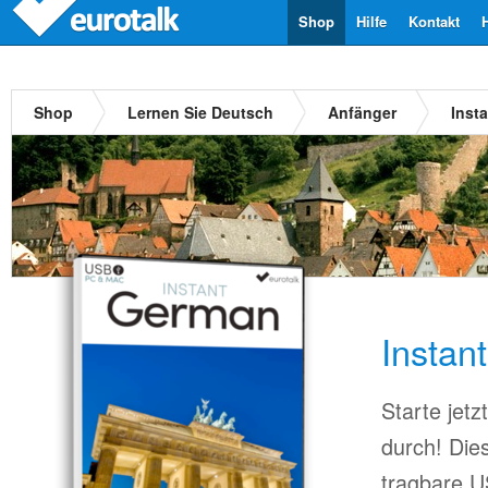
Shop
Hilfe
Kontakt
Shop
Lernen Sie Deutsch
Anfänger
Inst
Instan
Starte jet
durch! Die
tragbare US