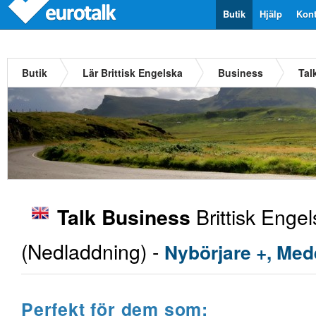
Butik
Hjälp
Kont
Butik
Lär Brittisk Engelska
Business
Tal
Brittisk Enge
Talk Business
(Nedladdning) -
Nybörjare +, Med
Perfekt för dem som: