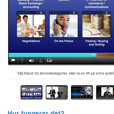
Välj bland nio ämneskategorier, eller ta en titt på extra avd
Hur fungerar det?