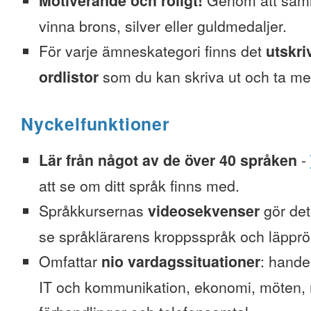
Motiverande och roligt!
Genom att saml
vinna brons, silver eller guldmedaljer.
För varje ämneskategori finns det
utskri
ordlistor
som du kan skriva ut och ta me
Nyckelfunktioner
Lär från något av de över 40 språken
-
att se om ditt språk finns med.
Språkkursernas
videosekvenser
gör det 
se språklärarens kroppsspråk och läpprör
Omfattar
nio vardagssituationer
: hande
IT och kommunikation, ekonomi, möten, re