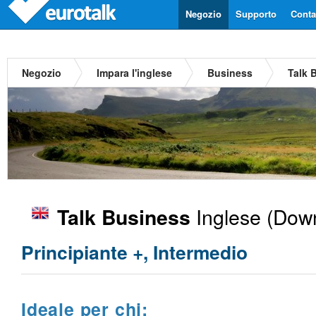
Negozio
Supporto
Contat
Negozio
Impara l'inglese
Business
Talk 
Inglese
(Down
Talk Business
Principiante +, Intermedio
Ideale per chi: