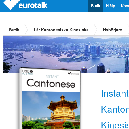
Butik
Hjälp
Kont
Butik
Lär Kantonesiska Kinesiska
Nybörjare
Instan
Kanton
Kinesi