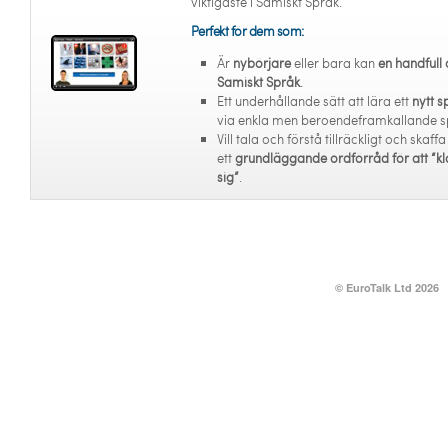
viktigaste i Samiskt Språk.
Perfekt för dem som:
Är
nybörjare
eller bara kan
en handfull 
Samiskt Språk
.
Ett underhållande sätt att lära ett
nytt s
via enkla men beroendeframkallande s
Vill tala och förstå tillräckligt och skaffa
ett
grundläggande ordförråd för att “kl
sig”
.
© EuroTalk Ltd 2026