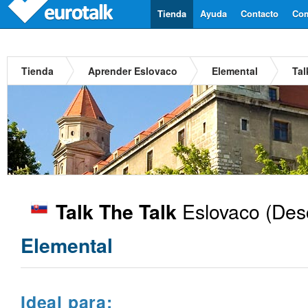
Tienda
Ayuda
Contacto
Com
Tienda
Aprender Eslovaco
Elemental
Tal
Eslovaco
(Desc
Talk The Talk
Elemental
Ideal para: